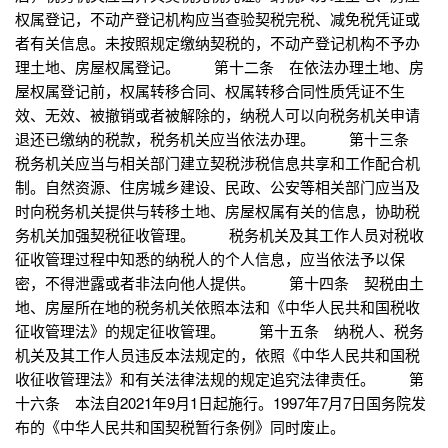
权属登记，不动产登记机构应当查验契税完税、减免税凭证或
者有关信息。未按照规定缴纳契税的，不动产登记机构不予办
理土地、房屋权属登记。 第十二条 在依法办理土地、房
屋权属登记前，权属转移合同、权属转移合同性质凭证不生
效、无效、被撤销或者被解除的，纳税人可以向税务机关申请
退还已缴纳的税款，税务机关应当依法办理。 第十三条
税务机关应当与相关部门建立契税涉税信息共享和工作配合机
制。自然资源、住房城乡建设、民政、公安等相关部门应当及
时向税务机关提供与转移土地、房屋权属有关的信息，协助税
务机关加强契税征收管理。 税务机关及其工作人员对税收
征收管理过程中知悉的纳税人的个人信息，应当依法予以保
密，不得泄露或者非法向他人提供。 第十四条 契税由土
地、房屋所在地的税务机关依照本法和《中华人民共和国税收
征收管理法》的规定征收管理。 第十五条 纳税人、税务
机关及其工作人员违反本法规定的，依照《中华人民共和国税
收征收管理法》和有关法律法规的规定追究法律责任。 第
十六条 本法自2021年9月1日起施行。1997年7月7日国务院发
布的《中华人民共和国契税暂行条例》同时废止。