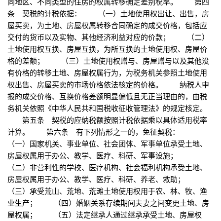
同地区、不同类型的住房的权属转移确定差别税率。 第四
条 契税的计税依据： （一）土地使用权出让、出售，房
屋买卖，为土地、房屋权属转移合同确定的成交价格，包括应
交付的货币以及实物、其他经济利益对应的价款； （二）
土地使用权互换、房屋互换，为所互换的土地使用权、房屋价
格的差额； （三）土地使用权赠与、房屋赠与以及其他没
有价格的转移土地、房屋权属行为，为税务机关参照土地使用
权出售、房屋买卖的市场价格依法核定的价格。 纳税人申
报的成交价格、互换价格差额明显偏低且无正当理由的，由税
务机关依照《中华人民共和国税收征收管理法》的规定核定。
第五条 契税的应纳税额按照计税依据乘以具体适用税率
计算。 第六条 有下列情形之一的，免征契税：
（一）国家机关、事业单位、社会团体、军事单位承受土地、
房屋权属用于办公、教学、医疗、科研、军事设施；
（二）非营利性的学校、医疗机构、社会福利机构承受土地、
房屋权属用于办公、教学、医疗、科研、养老、救助；
（三）承受荒山、荒地、荒滩土地使用权用于农、林、牧、渔
业生产； （四）婚姻关系存续期间夫妻之间变更土地、房
屋权属； （五）法定继承人通过继承承受土地、房屋权