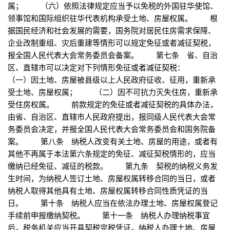
属； （六）依照法律规定应当予以免税的外国驻华使馆、
领事馆和国际组织驻华代表机构承受土地、房屋权属。 根
据国民经济和社会发展的需要，国务院对居民住房需求保障、
企业改制重组、灾后重建等情形可以规定免征或者减征契税，
报全国人民代表大会常务委员会备案。 第七条 省、自治
区、直辖市可以决定对下列情形免征或者减征契税：
（一）因土地、房屋被县级以上人民政府征收、征用，重新承
受土地、房屋权属； （二）因不可抗力灭失住房，重新承
受住房权属。 前款规定的免征或者减征契税的具体办法，
由省、自治区、直辖市人民政府提出，报同级人民代表大会常
务委员会决定，并报全国人民代表大会常务委员会和国务院备
案。 第八条 纳税人改变有关土地、房屋的用途，或者有
其他不再属于本法第六条规定的免征、减征契税情形的，应当
缴纳已经免征、减征的税款。 第九条 契税的纳税义务发
生时间，为纳税人签订土地、房屋权属转移合同的当日，或者
纳税人取得其他具有土地、房屋权属转移合同性质凭证的当
日。 第十条 纳税人应当在依法办理土地、房屋权属登记
手续前申报缴纳契税。 第十一条 纳税人办理纳税事宜
后，税务机关应当开具契税完税凭证。纳税人办理土地、房屋